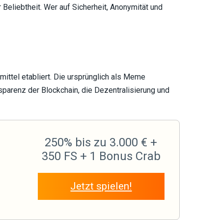
Beliebtheit. Wer auf Sicherheit, Anonymität und
ittel etabliert. Die ursprünglich als Meme
parenz der Blockchain, die Dezentralisierung und
250% bis zu 3.000 € +
350 FS + 1 Bonus Crab
Jetzt spielen!