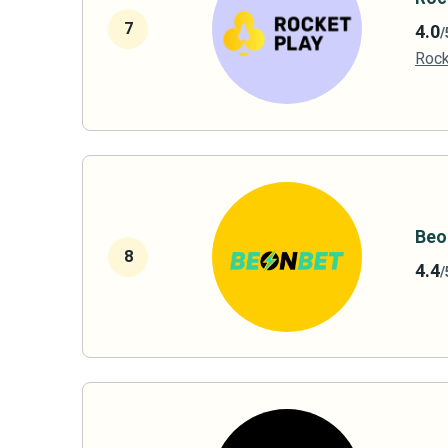
4.0
/
Rock
Beo
4.4
/