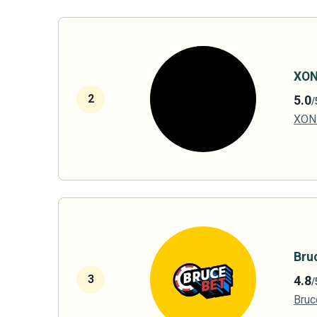
EcoPayz Casinos
Revolut Casinos
XON
5.0
/
Zimpler Casinos
XON 
Kreditkarten Casinos
Mastercard Casinos
Trustly Casinos
Bitcoin Casinos
Bru
4.8
/
Litecoin Casinos
Bruc