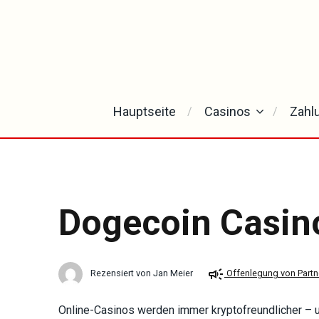
Casino ohne Verifizierung
PaysafeCard Casinos
10 Freispiele
1€ Einzahlung Casinos
1 € Bonus
Online Blackjack Live Casino
Emma Schneider
Bewertungen
Casinos ohne OASIS
SMS Casinos
20 Freispiele
2€ Einzahlung Casinos
5 € Bonus
Microgaming Casinos
Streitbeilegungsdienst
Hauptseite
Casinos
Zahl
Casinos mit schneller Auszahlung
Klarna Casinos
25 Freispiele
3€ Einzahlung Casinos
7 € Bonus
Sweet Bonanza CandyLand Casinos
Verantwortungsbewusstes Spielen
Online Casinos Malta
Sofort Casinos
30 Freispiele
4€ Einzahlung Casinos
10 € Bonus
Datenschutzrichtlinie
Casinos ohne Limit
Krypto-Casinos
40 Freispiele
5€ Einzahlung Casinos
12 € Bonus
Wetten-Rechner
Dogecoin Casin
Casinos ohne Lizenz
Apple Pay Casinos
50 Freispiele
10€ Einzahlung Casinos
15 € Bonus
Nutzungsbedingungen
Pay N Play Casinos
Google Pay Casinos
60 Freispiele
15€ Einzahlung Casinos
20 € Bonus
Kontaktieren Sie uns
Rezensiert von Jan Meier
Offenlegung von Partn
Casinos mit hoher Gewinnchance
Jeton Casinos
100 Freispiele
150% Casino Bonus
30 € Bonus
Online-Casinos werden immer kryptofreundlicher –