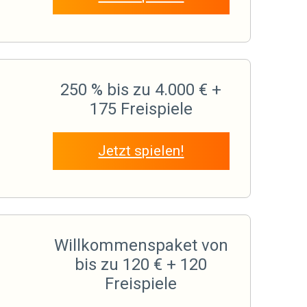
250 % bis zu 4.000 € +
175 Freispiele
Jetzt spielen!
Willkommenspaket von
bis zu 120 € + 120
Freispiele