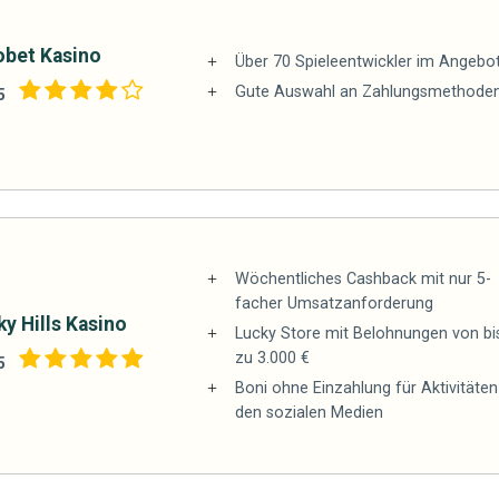
obet Kasino
Über 70 Spieleentwickler im Angebo
Gute Auswahl an Zahlungsmethode
5
Wöchentliches Cashback mit nur 5-
facher Umsatzanforderung
y Hills Kasino
Lucky Store mit Belohnungen von bi
zu 3.000 €
5
Boni ohne Einzahlung für Aktivitäten
den sozialen Medien