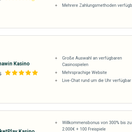
Mehrere Zahlungsmethoden verfügb
Große Auswahl an verfügbaren
nawin Kasino
Casinospielen
Mehrsprachige Website
5
Live-Chat rund um die Uhr verfügbar
Willkommensbonus von 300% bis zu
2.000€ + 100 Freispiele
ketPlay Kasino