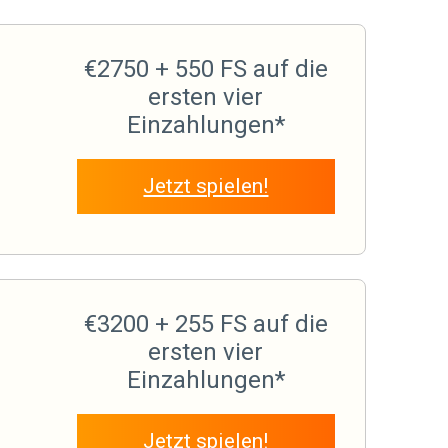
€2750 + 550 FS auf die
ersten vier
Einzahlungen*
Jetzt spielen!
€3200 + 255 FS auf die
ersten vier
Einzahlungen*
Jetzt spielen!