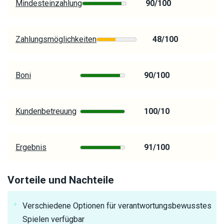
MiFinity Casinos
Mindesteinzahlung
90/100
Rapid Transfer Casinos
Zahlungsmöglichkeiten
48/100
AstroPay Casinos
Boni
90/100
Dogecoin Casinos
Tron Casinos
Kundenbetreuung
100/10
PayPal Casinos
Ergebnis
91/100
Casinos ohne Kreditkarte
Vorteile und Nachteile
Maestro Casinos
Verschiedene Optionen für verantwortungsbewusstes
Volt Casinos
Spielen verfügbar