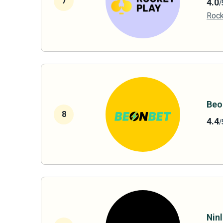
4.0
/
Rock
Beo
4.4
/
Nin