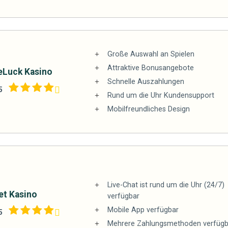
Große Auswahl an Spielen
Attraktive Bonusangebote
eLuck Kasino
Schnelle Auszahlungen
5
Rund um die Uhr Kundensupport
Mobilfreundliches Design
Live-Chat ist rund um die Uhr (24/7)
et Kasino
verfügbar
Mobile App verfügbar
5
Mehrere Zahlungsmethoden verfügb