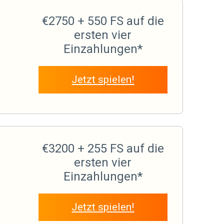
€2750 + 550 FS auf die
ersten vier
Einzahlungen*
Jetzt spielen!
€3200 + 255 FS auf die
ersten vier
Einzahlungen*
Jetzt spielen!