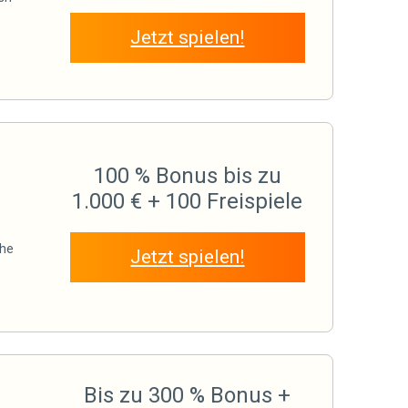
Jetzt spielen!
100 % Bonus bis zu
1.000 € + 100 Freispiele
che
Jetzt spielen!
Bis zu 300 % Bonus +