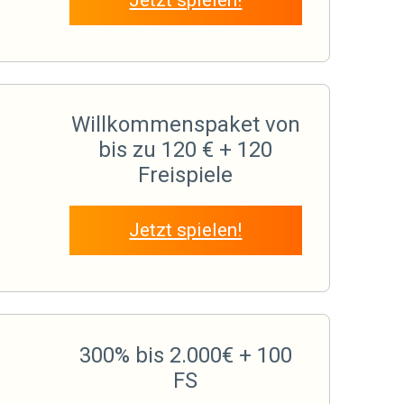
Jetzt spielen!
Willkommenspaket von
bis zu 120 € + 120
Freispiele
Jetzt spielen!
300% bis 2.000€ + 100
FS