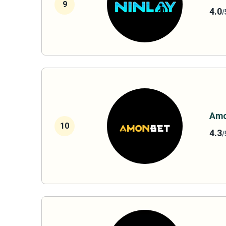
4.0
/
Amo
4.3
/